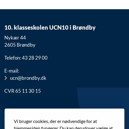
10. klasseskolen UCN10 i Brøndby
Nykær 44
2605 Brøndby
Telefon: 43 28 29 00
E-mail:
ucn@brondby.dk
CVR 65 11 30 15
Sociale Medier
Vi bruger cookies, der er nødvendige for at
hjemmesiden fungerer. Du kan derudover vælge at