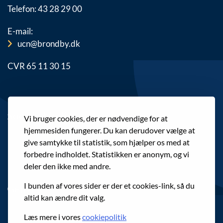
Telefon: 43 28 29 00
E-mail:
ucn@brondby.dk
CVR 65 11 30 15
Sociale Medier
Vi bruger cookies, der er nødvendige for at
hjemmesiden fungerer. Du kan derudover vælge at
Facebook
give samtykke til statistik, som hjælper os med at
forbedre indholdet. Statistikken er anonym, og vi
Instagram
deler den ikke med andre.
I bunden af vores sider er der et cookies-link, så du
Genveje
altid kan ændre dit valg.
Cookies
Læs mere i vores
cookiepolitik
Tilgængelighedserklæring